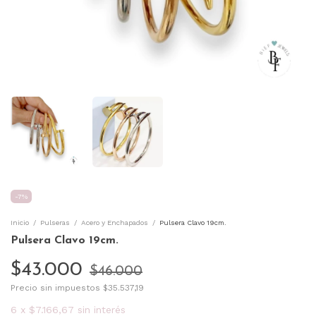
-
7
%
Inicio
/
Pulseras
/
Acero y Enchapados
/
Pulsera Clavo 19cm.
Pulsera Clavo 19cm.
$43.000
$46.000
Precio sin impuestos
$35.537,19
6
x
$7.166,67
sin interés