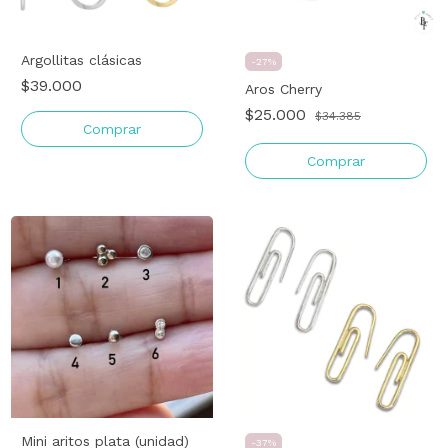
Argollitas clásicas
-
27
%
$39.000
Aros Cherry
$25.000
$34.385
Comprar
Mini aritos plata (unidad)
-
37
%