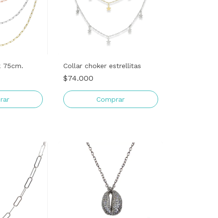
k 75cm.
Collar choker estrellitas
$74.000
rar
Comprar