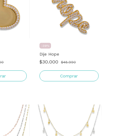
-
39
%
Dije Hope
$30.000
00
$48.990
rar
Comprar