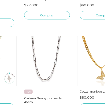
$77.000
$60.000
Collar maripos
-
16
%
$80.000
Cadena Sunny plateada
45cm.