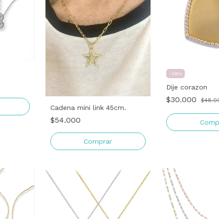
-
38
%
Dije corazon
$30.000
$48.0
Cadena mini link 45cm.
$54.000
Comp
Comprar