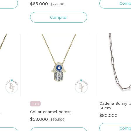
$65.000
$77.000
Cadena Sunny p
-
18
%
60cm
a
Collar enamel hamsa
$80.000
$58.000
$70.500