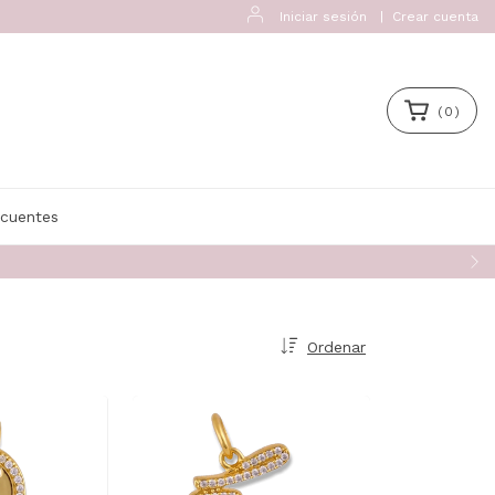
Iniciar sesión
|
Crear cuenta
(
0
)
ecuentes
Ordenar