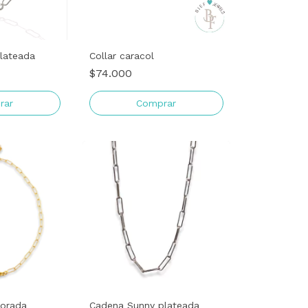
plateada
Collar caracol
$74.000
dorada
Cadena Sunny plateada