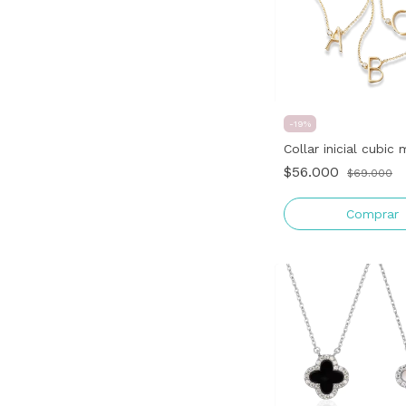
-
19
%
Collar inicial cubic 
$56.000
$69.000
Comprar