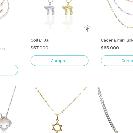
Collar Jai
Cadena mini lin
$57.000
$65.000
mini
Comprar
Comp