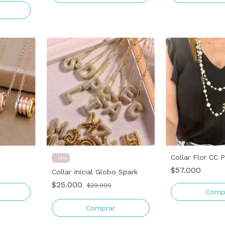
Collar Flor CC P
-
14
%
$57.000
Collar Inicial Globo Spark
$25.000
$29.000
Comprar