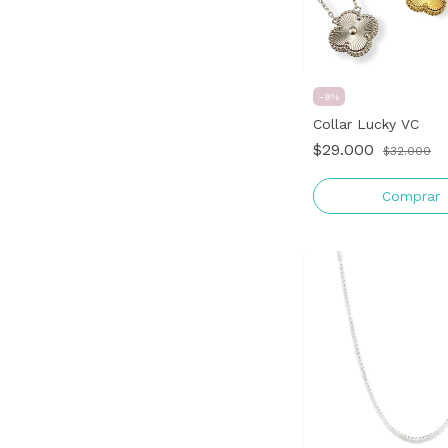
-
9
%
Collar Lucky VC
$29.000
$32.000
Comprar