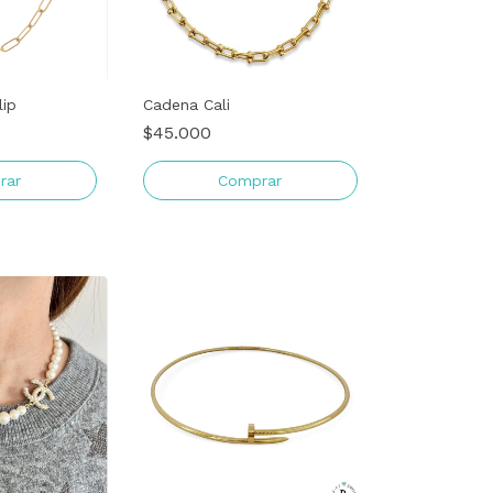
lip
Cadena Cali
$45.000
rar
Comprar