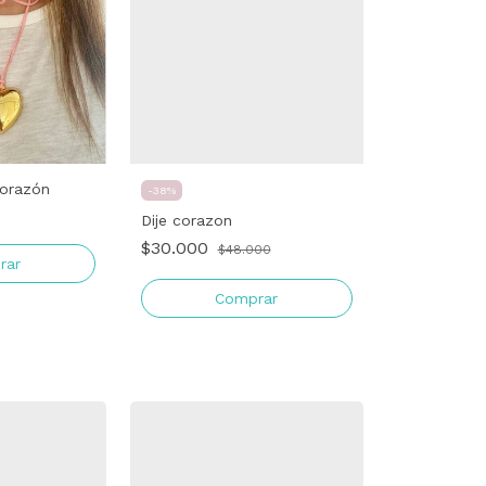
Corazón
-
38
%
Dije corazon
$30.000
$48.000
rar
Comprar