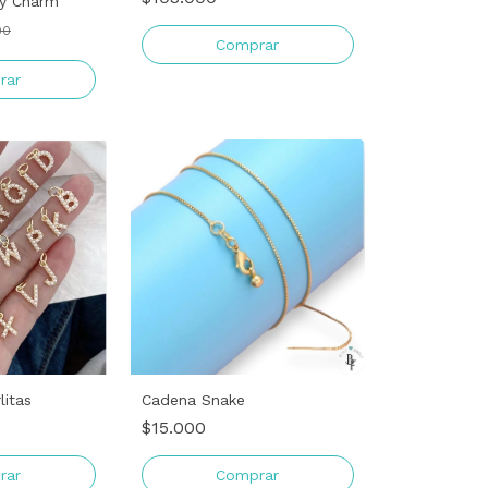
ky Charm
00
rar
litas
Cadena Snake
$15.000
rar