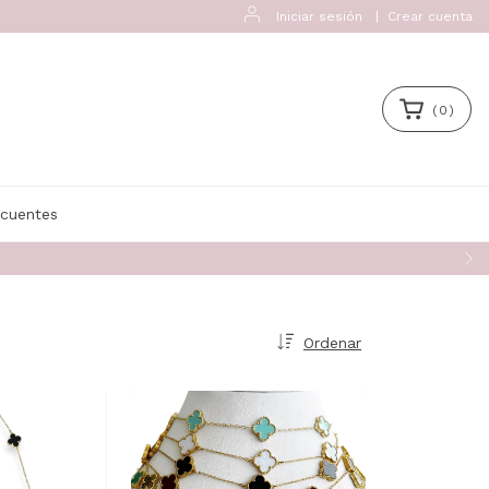
Iniciar sesión
|
Crear cuenta
(
0
)
ecuentes
Ordenar