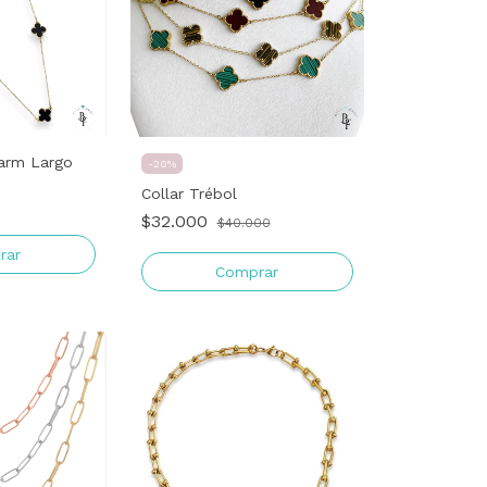
harm Largo
-
20
%
Collar Trébol
$32.000
$40.000
rar
Comprar