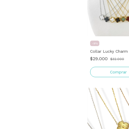
-
9
%
Collar Lucky Charm
$29.000
$32.000
Comprar