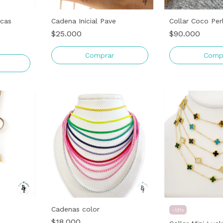
ncas
Cadena Inicial Pave
Collar Coco Per
$25.000
$90.000
Comprar
Cadenas color
-
13
%
$18.000