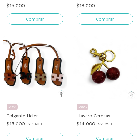
$15.000
$18.000
Comprar
Comprar
-
18
%
-
36
%
Colgante Helen
Llavero Cerezas
$15.000
$14.000
$18.400
$21.850
Comprar